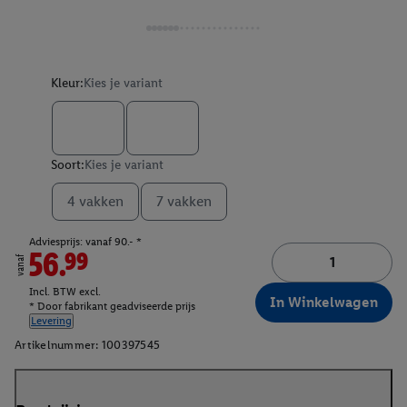
Kleur:
Kies je variant
Soort:
Kies je variant
4 vakken
7 vakken
Adviesprijs: vanaf 90.- *
56.99
vanaf
Incl. BTW excl.
In Winkelwagen
* Door fabrikant geadviseerde prijs
Levering
Artikelnummer:
100397545