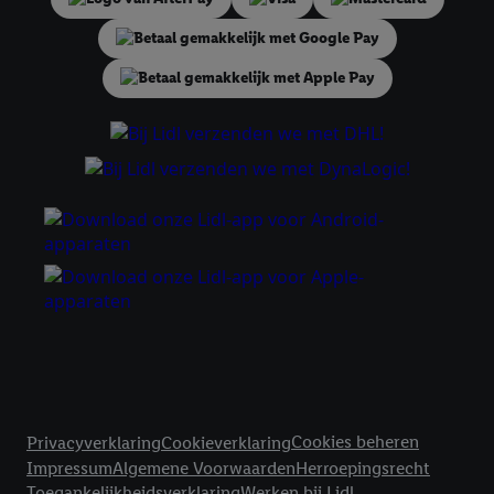
tonen. Voor dit doel kan jouw gehashte e-mailadres ook worden
samengevoegd met andere identifiers of met identifiers die
door Criteo S.A. aan jou zijn toegewezen.
Als je hiervoor toestemming geeft, dan kunnen retargeting
advertenties worden weergegeven voor producten waarin je
eerder interesse hebt getoond (bijvoorbeeld door het product
in een winkelmandje van een online winkel te plaatsen maar het
niet te kopen). De retargeting advertenties kunnen op
verschillende eindapparaten en binnen verschillende Lidl-
diensten worden weergegeven, als verschillende eindapparaten
en Lidl-diensten, met behulp van jouw gehashte e-mailadres en
met eventuele andere identifiers of met identifiers waarover
Criteo S.A. beschikt, aan jou kunnen worden toegewezen.
Onder "Aanpassen" kun je aangeven met welke cookies en
vergelijkbare technieken en met welke verwerkingsdoeleinden
je instemt. Verder kan je er meer informatie vinden over de
Juridische koppelingen
gegevensverwerking.
Cookies beheren
Privacyverklaring
Cookieverklaring
Door te klikken op "Weigeren", kies je voor de optie dat er enkel
Impressum
Algemene Voorwaarden
Herroepingsrecht
technisch noodzakelijke cookies en vergelijkbare technieken
Toegankelijkheidsverklaring
Werken bij Lidl