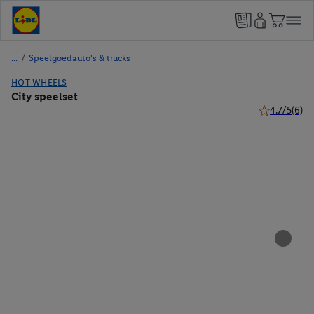
/
Speelgoedauto's & trucks
HOT WHEELS
City speelset
4.7/5
(6)
4.7 van 5 ste