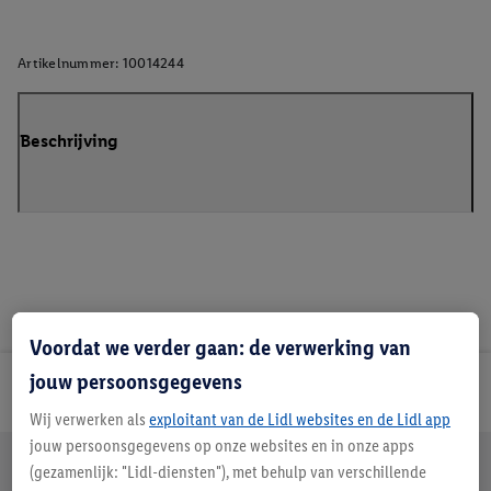
Artikelnummer:
10014244
Beschrijving
Voordat we verder gaan: de verwerking van
jouw persoonsgegevens
Lidl Nieuwsbrief
Wij verwerken als
exploitant van de Lidl websites en de Lidl app
jouw persoonsgegevens op onze websites en in onze apps
Jouw voordelen bij ons als Lidl webshop klant
(gezamenlijk: "Lidl-diensten"), met behulp van verschillende
Gratis retourneren
Veilig winkelen
30 dagen bedenktijd