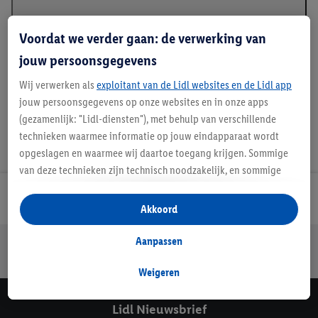
Voordat we verder gaan: de verwerking van
Handleidingen en downloads
jouw persoonsgegevens
Wij verwerken als
exploitant van de Lidl websites en de Lidl app
jouw persoonsgegevens op onze websites en in onze apps
(gezamenlijk: "Lidl-diensten"), met behulp van verschillende
technieken waarmee informatie op jouw eindapparaat wordt
opgeslagen en waarmee wij daartoe toegang krijgen. Sommige
van deze technieken zijn technisch noodzakelijk, en sommige
technieken worden met jouw toestemming gebruikt voor het
Lidl Nieuwsbrief
opslaan van voorkeursinstellingen, het verzamelen en
Akkoord
analyseren van statistieken of voor het tonen van
gepersonaliseerde reclame binnen en buiten de Lidl-diensten.
Aanpassen
Jouw voordelen bij ons als Lidl webshop klant
Als je lid bent van het Lidl Plus-programma, dan worden
Gratis retourneren
Veilig winkelen
30 dagen bedenktijd
gegevens over jouw aankoopgedrag in de winkel ook voor de
Weigeren
hiervoor genoemde doeleinden verwerkt.
Als je hier toestemming geeft aan ons voor het personaliseren
Lidl Nieuwsbrief