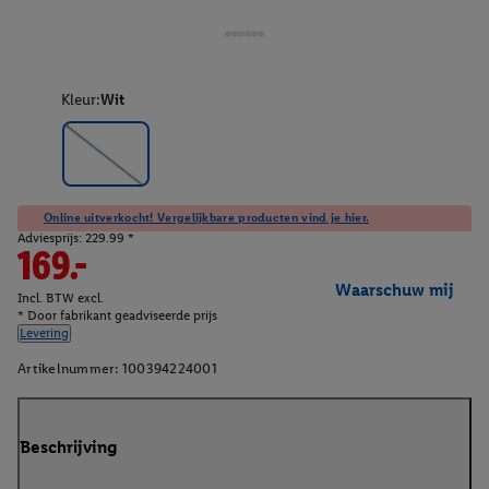
Kleur:
Wit
Online uitverkocht! Vergelijkbare producten vind je hier.
Adviesprijs: 229.99 *
169.-
Waarschuw mij
Incl. BTW excl.
* Door fabrikant geadviseerde prijs
Levering
Artikelnummer:
100394224001
Beschrijving