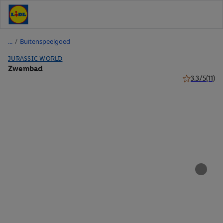
/
Buitenspeelgoed
JURASSIC WORLD
Zwembad
3.3/5
(11)
3.3 van 5 ster