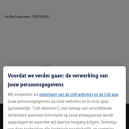
Artikelnummer:
10015034
Lidl Nieuwsbrief
Voordat we verder gaan: de verwerking van
jouw persoonsgegevens
Jouw voordelen bij ons als Lidl webshop klant
Wij verwerken als
exploitant van de Lidl websites en de Lidl app
Gratis retourneren
Veilig winkelen
30 dagen bedenktijd
jouw persoonsgegevens op onze websites en in onze apps
(gezamenlijk: "Lidl-diensten"), met behulp van verschillende
technieken waarmee informatie op jouw eindapparaat wordt
Lidl Nieuwsbrief
opgeslagen en waarmee wij daartoe toegang krijgen. Sommige
Schrijf je in
van deze technieken zijn technisch noodzakelijk, en sommige