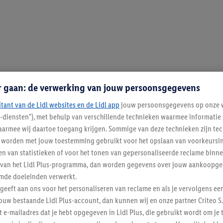
r gaan: de verwerking van jouw persoonsgegevens
itant van de Lidl websites en de Lidl app
jouw persoonsgegevens op onze w
l-diensten"), met behulp van verschillende technieken waarmee informati
armee wij daartoe toegang krijgen. Sommige van deze technieken zijn tec
worden met jouw toestemming gebruikt voor het opslaan van voorkeursins
n van statistieken of voor het tonen van gepersonaliseerde reclame binne
ent van het Lidl Plus-programma, dan worden gegevens over jouw aankoopge
mde doeleinden verwerkt.
 geeft aan ons voor het personaliseren van reclame en als je vervolgens ee
ouw bestaande Lidl Plus-account, dan kunnen wij en onze partner Criteo S.
t e-mailadres dat je hebt opgegeven in Lidl Plus, die gebruikt wordt om je 