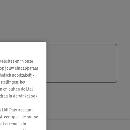
ebsites en in onze
e op jouw eindapparaat
hnisch noodzakelijk,
tellingen, het
n en buiten de Lidl-
drag in de winkel ook
n Lidl Plus-account
A. een speciale online
te herkennen in