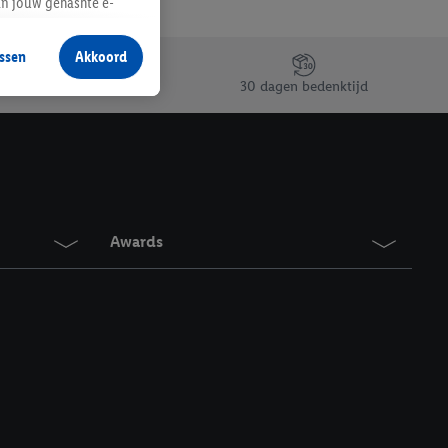
an jouw gehashte e-
aan jou zijn
ssen
Akkoord
r producten waarin je
30 dagen bedenktijd
 winkel te plaatsen
innen verschillende
 van jouw gehashte e-
an jou kunnen worden
Awards
erking.
en vergelijkbare
en. Meer informatie,
t moment in te
r
voor meer informatie