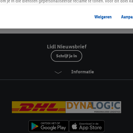
Lidl Nieuwsbrief
om je in die diensten gepersonaliseerde reclame te tonen. Voor dit doel k
mengevoegd met andere identifiers of met identifiers die door Criteo S.A. 
Weigeren
Aanpa
mming geeft, dan kunnen retargeting advertenties worden weergegeven voo
Veilig winkelen
etoond (bijvoorbeeld door het product in een winkelmandje van een online
. De retargeting advertenties kunnen op verschillende eindapparaten en b
ergegeven, als verschillende eindapparaten en Lidl-diensten, met behulp
Lidl Nieuwsbrief
ele andere identifiers of met identifiers waarover Criteo S.A. beschikt, a
Schrijf je in
je aangeven met welke cookies en vergelijkbare technieken en met welke
Informatie
e instemt. Verder kan je er meer informatie vinden over de gegevensverw
eren", kies je voor de optie dat er enkel technisch noodzakelijke cookies 
uikt.
ikken, stem je in met alle verwerkingen voor alle bovengenoemde doeleind
agperiode van de gegevens en je recht om jouw toestemming op elk gewens
privacyverklaring
.
Je vindt de impressum voor de Lidl website hier.
Klik
hie
inzetten.