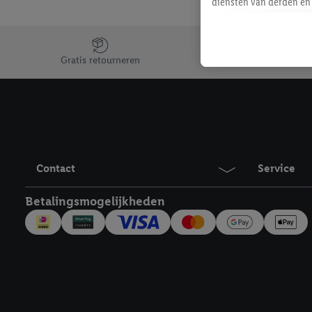
diensten van derden en 
mailadres ook worden sa
toegewezen.
Jouw voordelen bij ons als Lidl webshop klant
Als je hiervoor toeste
Gratis retourneren
eerder interesse hebt g
maar het niet te kopen)
Lidl-diensten worden we
mailadres en met eventu
toegewezen.
Onder "Aanpassen" kun 
Contact
Service
verwerkingsdoeleinden j
Door te klikken op "Weig
Betalingsmogelijkheden
technieken worden gebr
Door op "Akkoord" te kl
inclusief over de opsl
trekken, vind je in onze
over de cookies die wij 