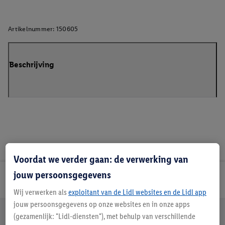
Artikelnummer:
150605
Beschrijving
Voordat we verder gaan: de verwerking van
jouw persoonsgegevens
Lidl Nieuwsbrief
Wij verwerken als
exploitant van de Lidl websites en de Lidl app
jouw persoonsgegevens op onze websites en in onze apps
Jouw voordelen bij ons als Lidl webshop klant
(gezamenlijk: "Lidl-diensten"), met behulp van verschillende
Gratis retourneren
Veilig winkelen
30 dagen bedenktijd