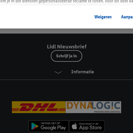
Lidl Nieuwsbrief
om je in die diensten gepersonaliseerde reclame te tonen. Voor dit doel k
mengevoegd met andere identifiers of met identifiers die door Criteo S.A. 
Weigeren
Aanpa
mming geeft, dan kunnen retargeting advertenties worden weergegeven voo
Veilig winkelen
etoond (bijvoorbeeld door het product in een winkelmandje van een online
. De retargeting advertenties kunnen op verschillende eindapparaten en b
ergegeven, als verschillende eindapparaten en Lidl-diensten, met behulp
Lidl Nieuwsbrief
ele andere identifiers of met identifiers waarover Criteo S.A. beschikt, a
Schrijf je in
je aangeven met welke cookies en vergelijkbare technieken en met welke
Informatie
e instemt. Verder kan je er meer informatie vinden over de gegevensverw
eren", kies je voor de optie dat er enkel technisch noodzakelijke cookies 
uikt.
ikken, stem je in met alle verwerkingen voor alle bovengenoemde doeleind
agperiode van de gegevens en je recht om jouw toestemming op elk gewens
privacyverklaring
.
Je vindt de impressum voor de Lidl website hier.
Klik
hie
inzetten.