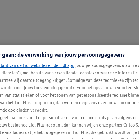
r gaan: de verwerking van jouw persoonsgegevens
itant van de Lidl websites en de Lidl app
jouw persoonsgegevens op onze w
l-diensten"), met behulp van verschillende technieken waarmee informati
armee wij daartoe toegang krijgen. Sommige van deze technieken zijn tec
worden met jouw toestemming gebruikt voor het opslaan van voorkeursins
n van statistieken of voor het tonen van gepersonaliseerde reclame binne
ent van het Lidl Plus-programma, dan worden gegevens over jouw aankoopge
mde doeleinden verwerkt.
 geeft aan ons voor het personaliseren van reclame en als je vervolgens ee
ouw bestaande Lidl Plus-account, dan kunnen wij en onze partner Criteo S.
t e-mailadres dat je hebt opgegeven in Lidl Plus, die gebruikt wordt om je 