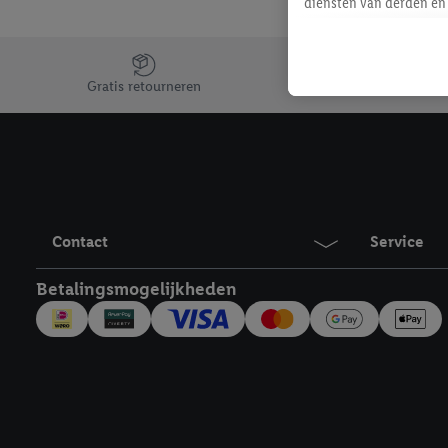
diensten van derden en 
mailadres ook worden sa
toegewezen.
Jouw voordelen bij ons als Lidl webshop klant
Als je hiervoor toeste
Gratis retourneren
eerder interesse hebt g
maar het niet te kopen)
Lidl-diensten worden we
mailadres en met eventu
toegewezen.
Onder "Aanpassen" kun 
Contact
Service
verwerkingsdoeleinden j
Door te klikken op "Weig
Betalingsmogelijkheden
technieken worden gebr
Door op "Akkoord" te kl
inclusief over de opsl
trekken, vind je in onze
over de cookies die wij 