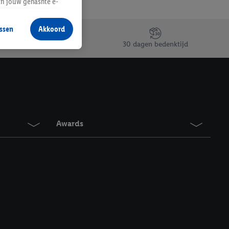
an jouw gehashte e-
aan jou zijn
ssen
Akkoord
r producten waarin je
30 dagen bedenktijd
 winkel te plaatsen
innen verschillende
 van jouw gehashte e-
an jou kunnen worden
Awards
erking.
en vergelijkbare
en. Meer informatie,
t moment in te
r
voor meer informatie