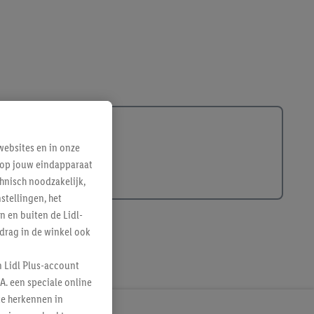
ebsites en in onze
e op jouw eindapparaat
hnisch noodzakelijk,
tellingen, het
n en buiten de Lidl-
drag in de winkel ook
n Lidl Plus-account
A. een speciale online
te herkennen in