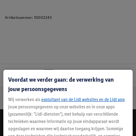
Artikelnummer:
10002243
Lidl Nieuwsbrief
Voordat we verder gaan: de verwerking van
jouw persoonsgegevens
Jouw voordelen bij ons als Lidl webshop klant
Wij verwerken als
exploitant van de Lidl websites en de Lidl app
Gratis retourneren
Veilig winkelen
30 dagen bedenktijd
jouw persoonsgegevens op onze websites en in onze apps
(gezamenlijk: "Lidl-diensten"), met behulp van verschillende
technieken waarmee informatie op jouw eindapparaat wordt
Lidl Nieuwsbrief
opgeslagen en waarmee wij daartoe toegang krijgen. Sommige
Schrijf je in
van deze technieken zijn technisch noodzakelijk, en sommige