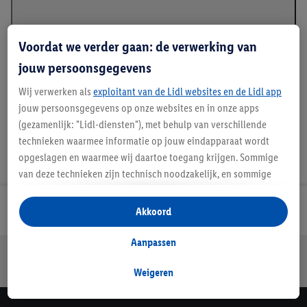
Voordat we verder gaan: de verwerking van
jouw persoonsgegevens
Details over productveiligheid
Wij verwerken als
exploitant van de Lidl websites en de Lidl app
jouw persoonsgegevens op onze websites en in onze apps
(gezamenlijk: "Lidl-diensten"), met behulp van verschillende
technieken waarmee informatie op jouw eindapparaat wordt
opgeslagen en waarmee wij daartoe toegang krijgen. Sommige
van deze technieken zijn technisch noodzakelijk, en sommige
technieken worden met jouw toestemming gebruikt voor het
opslaan van voorkeursinstellingen, het verzamelen en
Lidl Nieuwsbrief
Akkoord
analyseren van statistieken of voor het tonen van
gepersonaliseerde reclame binnen en buiten de Lidl-diensten.
Aanpassen
Jouw voordelen bij ons als Lidl webshop klant
Als je lid bent van het Lidl Plus-programma, dan worden
Gratis retourneren
Veilig winkelen
30 dagen bedenktijd
gegevens over jouw aankoopgedrag in de winkel ook voor de
Weigeren
hiervoor genoemde doeleinden verwerkt.
Als je hier toestemming geeft aan ons voor het personaliseren