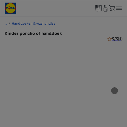
/
Handdoeken & washandjes
Kinder poncho of handdoek
5/5
(4)
5 van 5 ste