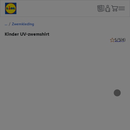
/
Zwemkleding
Kinder UV-zwemshirt
5/5
(4)
5 van 5 ste