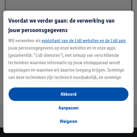
Voordat we verder gaan: de verwerking van
jouw persoonsgegevens
Details over productveiligheid
Wij verwerken als
exploitant van de Lidl websites en de Lidl app
jouw persoonsgegevens op onze websites en in onze apps
(gezamenlijk: "Lidl-diensten"), met behulp van verschillende
technieken waarmee informatie op jouw eindapparaat wordt
opgeslagen en waarmee wij daartoe toegang krijgen. Sommige
van deze technieken zijn technisch noodzakelijk, en sommige
technieken worden met jouw toestemming gebruikt voor het
opslaan van voorkeursinstellingen, het verzamelen en
Lidl Nieuwsbrief
Akkoord
analyseren van statistieken of voor het tonen van
gepersonaliseerde reclame binnen en buiten de Lidl-diensten.
Aanpassen
Jouw voordelen bij ons als Lidl webshop klant
Als je lid bent van het Lidl Plus-programma, dan worden
Gratis retourneren
Veilig winkelen
30 dagen bedenktijd
gegevens over jouw aankoopgedrag in de winkel ook voor de
Weigeren
hiervoor genoemde doeleinden verwerkt.
Als je hier toestemming geeft aan ons voor het personaliseren