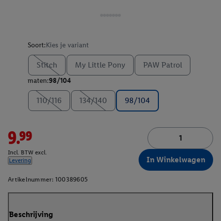
Soort:
Kies je variant
Stitch
My Little Pony
PAW Patrol
maten:
98/104
110/116
134/140
98/104
9.99
Incl. BTW excl.
In Winkelwagen
Levering
Artikelnummer:
100389605
Beschrijving