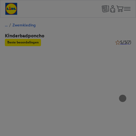
/
Zwemkleding
Kinderbadponcho
5/5
(7)
Beste beoordelingen
5 van 5 ste