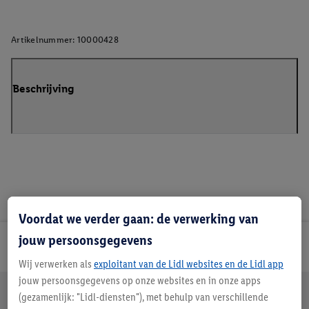
Artikelnummer:
10000428
Beschrijving
Voordat we verder gaan: de verwerking van
jouw persoonsgegevens
Lidl Nieuwsbrief
Wij verwerken als
exploitant van de Lidl websites en de Lidl app
jouw persoonsgegevens op onze websites en in onze apps
Jouw voordelen bij ons als Lidl webshop klant
(gezamenlijk: "Lidl-diensten"), met behulp van verschillende
Gratis retourneren
Veilig winkelen
30 dagen bedenktijd