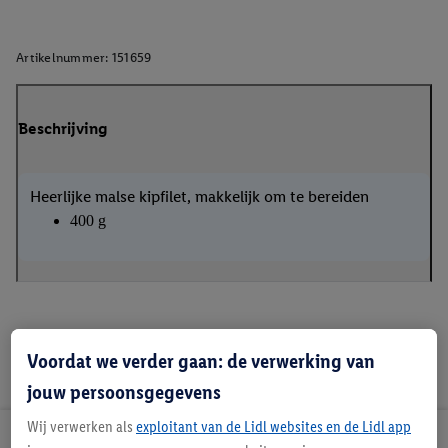
Artikelnummer:
151659
Beschrijving
Heerlijke malse kipfilet, makkelijk om te bereiden
400 g
Voordat we verder gaan: de verwerking van
jouw persoonsgegevens
Wij verwerken als
exploitant van de Lidl websites en de Lidl app
Lidl Nieuwsbrief