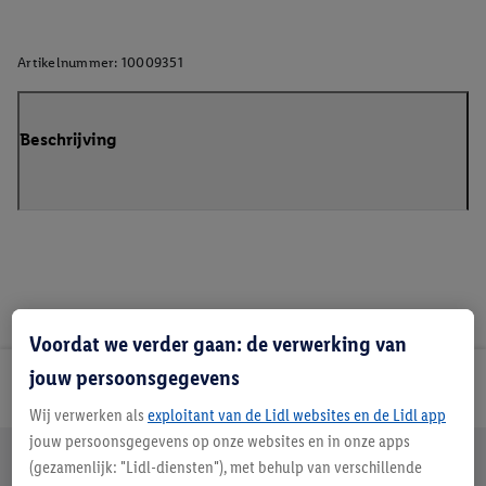
Artikelnummer:
10009351
Beschrijving
Voordat we verder gaan: de verwerking van
jouw persoonsgegevens
Lidl Nieuwsbrief
Wij verwerken als
exploitant van de Lidl websites en de Lidl app
jouw persoonsgegevens op onze websites en in onze apps
Jouw voordelen bij ons als Lidl webshop klant
(gezamenlijk: "Lidl-diensten"), met behulp van verschillende
Gratis retourneren
Veilig winkelen
30 dagen bedenktijd