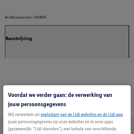
Artikelnummer:
134809
Beschrijving
Voordat we verder gaan: de verwerking van
jouw persoonsgegevens
Lidl Nieuwsbrief
Wij verwerken als
exploitant van de Lidl websites en de Lidl app
jouw persoonsgegevens op onze websites en in onze apps
Jouw voordelen bij ons als Lidl webshop klant
(gezamenlijk: "Lidl-diensten"), met behulp van verschillende
Gratis retourneren
Veilig winkelen
30 dagen bedenktijd