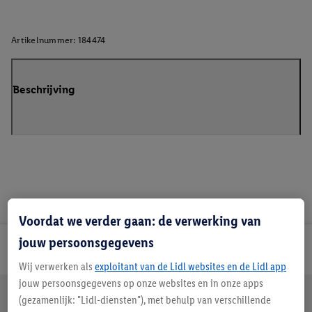
Artikelnummer:
184474
Beschrijving
Voordat we verder gaan: de verwerking van
jouw persoonsgegevens
Lidl Nieuwsbrief
Wij verwerken als
exploitant van de Lidl websites en de Lidl app
jouw persoonsgegevens op onze websites en in onze apps
Jouw voordelen bij ons als Lidl webshop klant
(gezamenlijk: "Lidl-diensten"), met behulp van verschillende
Gratis retourneren
Veilig winkelen
30 dagen bedenktijd