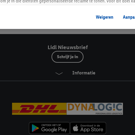
Lidl Nieuwsbrief
om je in die diensten gepersonaliseerde reclame te tonen. Voor dit doel k
mengevoegd met andere identifiers of met identifiers die door Criteo S.A. 
Weigeren
Aanpa
mming geeft, dan kunnen retargeting advertenties worden weergegeven voo
Veilig winkelen
etoond (bijvoorbeeld door het product in een winkelmandje van een online
. De retargeting advertenties kunnen op verschillende eindapparaten en b
ergegeven, als verschillende eindapparaten en Lidl-diensten, met behulp
Lidl Nieuwsbrief
ele andere identifiers of met identifiers waarover Criteo S.A. beschikt, a
Schrijf je in
je aangeven met welke cookies en vergelijkbare technieken en met welke
Informatie
e instemt. Verder kan je er meer informatie vinden over de gegevensverw
eren", kies je voor de optie dat er enkel technisch noodzakelijke cookies 
uikt.
ikken, stem je in met alle verwerkingen voor alle bovengenoemde doeleind
agperiode van de gegevens en je recht om jouw toestemming op elk gewens
privacyverklaring
.
Je vindt de impressum voor de Lidl website hier.
Klik
hie
inzetten.