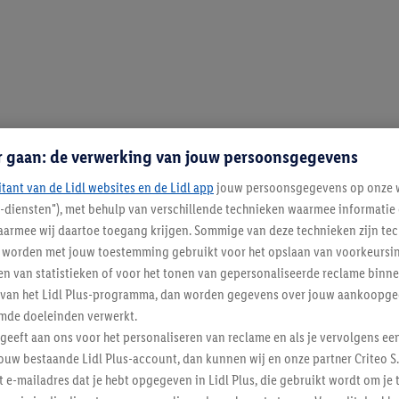
r gaan: de verwerking van jouw persoonsgegevens
itant van de Lidl websites en de Lidl app
jouw persoonsgegevens op onze w
l-diensten"), met behulp van verschillende technieken waarmee informati
armee wij daartoe toegang krijgen. Sommige van deze technieken zijn tec
worden met jouw toestemming gebruikt voor het opslaan van voorkeursins
n van statistieken of voor het tonen van gepersonaliseerde reclame binne
ent van het Lidl Plus-programma, dan worden gegevens over jouw aankoopge
mde doeleinden verwerkt.
 geeft aan ons voor het personaliseren van reclame en als je vervolgens ee
ouw bestaande Lidl Plus-account, dan kunnen wij en onze partner Criteo S.
t e-mailadres dat je hebt opgegeven in Lidl Plus, die gebruikt wordt om je 