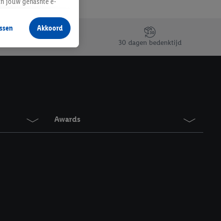
an jouw gehashte e-
aan jou zijn
ssen
Akkoord
r producten waarin je
30 dagen bedenktijd
 winkel te plaatsen
innen verschillende
 van jouw gehashte e-
an jou kunnen worden
Awards
erking.
en vergelijkbare
en. Meer informatie,
t moment in te
r
voor meer informatie