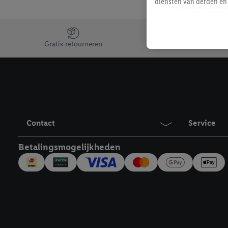
diensten van derden en 
mailadres ook worden sa
toegewezen.
Jouw voordelen bij ons als Lidl webshop klant
Als je hiervoor toeste
Gratis retourneren
eerder interesse hebt g
maar het niet te kopen)
Lidl-diensten worden we
mailadres en met eventu
toegewezen.
Onder "Aanpassen" kun 
Contact
Service
verwerkingsdoeleinden j
Door te klikken op "Weig
Betalingsmogelijkheden
technieken worden gebr
Door op "Akkoord" te kl
inclusief over de opsl
trekken, vind je in onze
over de cookies die wij 