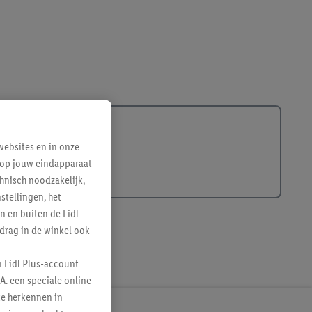
ebsites en in onze
e op jouw eindapparaat
hnisch noodzakelijk,
tellingen, het
n en buiten de Lidl-
drag in de winkel ook
n Lidl Plus-account
A. een speciale online
te herkennen in