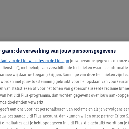
r gaan: de verwerking van jouw persoonsgegevens
itant van de Lidl websites en de Lidl app
jouw persoonsgegevens op onze w
l-diensten"), met behulp van verschillende technieken waarmee informati
armee wij daartoe toegang krijgen. Sommige van deze technieken zijn tec
worden met jouw toestemming gebruikt voor het opslaan van voorkeursins
n van statistieken of voor het tonen van gepersonaliseerde reclame binne
ent van het Lidl Plus-programma, dan worden gegevens over jouw aankoopge
mde doeleinden verwerkt.
 geeft aan ons voor het personaliseren van reclame en als je vervolgens ee
ouw bestaande Lidl Plus-account, dan kunnen wij en onze partner Criteo S.
t e-mailadres dat je hebt opgegeven in Lidl Plus, die gebruikt wordt om je 