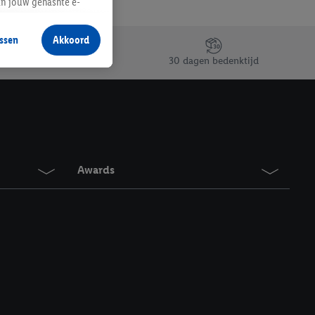
an jouw gehashte e-
aan jou zijn
ssen
Akkoord
r producten waarin je
30 dagen bedenktijd
 winkel te plaatsen
innen verschillende
 van jouw gehashte e-
an jou kunnen worden
Awards
erking.
en vergelijkbare
en. Meer informatie,
t moment in te
r
voor meer informatie