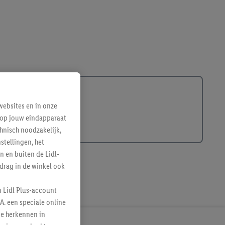
ebsites en in onze
e op jouw eindapparaat
hnisch noodzakelijk,
tellingen, het
n en buiten de Lidl-
drag in de winkel ook
n Lidl Plus-account
A. een speciale online
te herkennen in