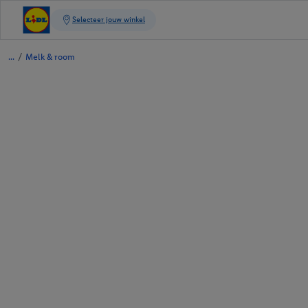
/
Melk & room