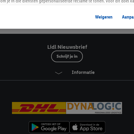
Lidl Nieuwsbrief
om je in die diensten gepersonaliseerde reclame te tonen. Voor dit doel k
mengevoegd met andere identifiers of met identifiers die door Criteo S.A. 
Weigeren
Aanpa
mming geeft, dan kunnen retargeting advertenties worden weergegeven voo
Veilig winkelen
etoond (bijvoorbeeld door het product in een winkelmandje van een online
. De retargeting advertenties kunnen op verschillende eindapparaten en b
ergegeven, als verschillende eindapparaten en Lidl-diensten, met behulp
Lidl Nieuwsbrief
ele andere identifiers of met identifiers waarover Criteo S.A. beschikt, a
Schrijf je in
je aangeven met welke cookies en vergelijkbare technieken en met welke
Informatie
e instemt. Verder kan je er meer informatie vinden over de gegevensverw
eren", kies je voor de optie dat er enkel technisch noodzakelijke cookies 
uikt.
ikken, stem je in met alle verwerkingen voor alle bovengenoemde doeleind
agperiode van de gegevens en je recht om jouw toestemming op elk gewens
privacyverklaring
.
Je vindt de impressum voor de Lidl website hier.
Klik
hie
inzetten.