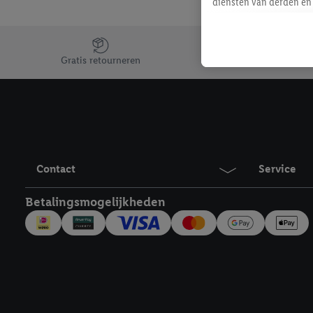
diensten van derden en 
mailadres ook worden sa
toegewezen.
Jouw voordelen bij ons als Lidl webshop klant
Als je hiervoor toeste
Gratis retourneren
eerder interesse hebt g
maar het niet te kopen)
Lidl-diensten worden we
mailadres en met eventu
toegewezen.
Onder "Aanpassen" kun 
Contact
Service
verwerkingsdoeleinden j
Door te klikken op "Weig
Betalingsmogelijkheden
technieken worden gebr
Door op "Akkoord" te kl
inclusief over de opsl
trekken, vind je in onze
over de cookies die wij 