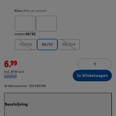
Kleur:
Kies je variant
maten:
86/92
110/116
86/92
98/104
6.99
Incl. BTW excl.
In Winkelwagen
Levering
Artikelnummer:
100389366
Beschrijving