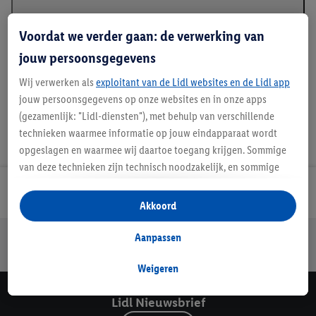
Voordat we verder gaan: de verwerking van
Details over productveiligheid
jouw persoonsgegevens
Wij verwerken als
exploitant van de Lidl websites en de Lidl app
jouw persoonsgegevens op onze websites en in onze apps
(gezamenlijk: "Lidl-diensten"), met behulp van verschillende
technieken waarmee informatie op jouw eindapparaat wordt
opgeslagen en waarmee wij daartoe toegang krijgen. Sommige
van deze technieken zijn technisch noodzakelijk, en sommige
technieken worden met jouw toestemming gebruikt voor het
Lidl Nieuwsbrief
opslaan van voorkeursinstellingen, het verzamelen en
Akkoord
analyseren van statistieken of voor het tonen van
gepersonaliseerde reclame binnen en buiten de Lidl-diensten.
Jouw voordelen bij ons als Lidl webshop klant
Aanpassen
Als je lid bent van het Lidl Plus-programma, dan worden
Gratis retourneren
Veilig winkelen
30 dagen bedenktijd
gegevens over jouw aankoopgedrag in de winkel ook voor de
Weigeren
hiervoor genoemde doeleinden verwerkt.
Lidl Nieuwsbrief
Als je hier toestemming geeft aan ons voor het personaliseren