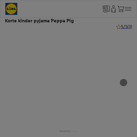
Korte kinder pyjama Peppa Pig
5/5
(3)
5 van 5 ste