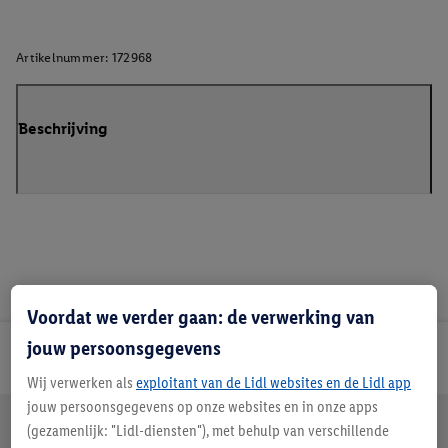
Artikelnummer:
172968
Beschrijving
Voordat we verder gaan: de verwerking van
jouw persoonsgegevens
Lidl Nieuwsbrief
Wij verwerken als
exploitant van de Lidl websites en de Lidl app
jouw persoonsgegevens op onze websites en in onze apps
Jouw voordelen bij ons als Lidl webshop klant
(gezamenlijk: "Lidl-diensten"), met behulp van verschillende
Gratis retourneren
Veilig winkelen
30 dagen bedenktijd