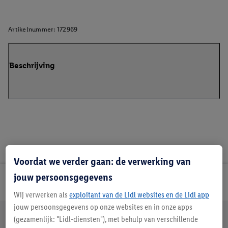
Artikelnummer:
172969
Beschrijving
Voordat we verder gaan: de verwerking van
jouw persoonsgegevens
Lidl Nieuwsbrief
Wij verwerken als
exploitant van de Lidl websites en de Lidl app
jouw persoonsgegevens op onze websites en in onze apps
Jouw voordelen bij ons als Lidl webshop klant
(gezamenlijk: "Lidl-diensten"), met behulp van verschillende
Gratis retourneren
Veilig winkelen
30 dagen bedenktijd