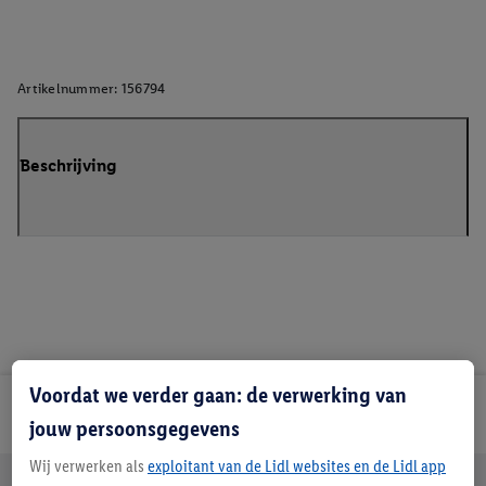
Artikelnummer:
156794
Beschrijving
Voordat we verder gaan: de verwerking van
Lidl Nieuwsbrief
jouw persoonsgegevens
Wij verwerken als
exploitant van de Lidl websites en de Lidl app
Jouw voordelen bij ons als Lidl webshop klant