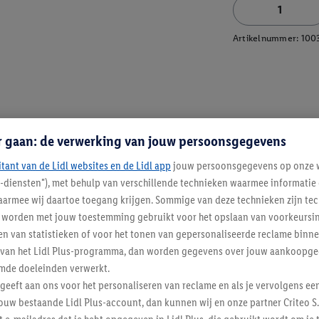
Artikelnummer:
100
r gaan: de verwerking van jouw persoonsgegevens
itant van de Lidl websites en de Lidl app
jouw persoonsgegevens op onze w
l-diensten"), met behulp van verschillende technieken waarmee informati
armee wij daartoe toegang krijgen. Sommige van deze technieken zijn tec
worden met jouw toestemming gebruikt voor het opslaan van voorkeursins
n van statistieken of voor het tonen van gepersonaliseerde reclame binne
ent van het Lidl Plus-programma, dan worden gegevens over jouw aankoopge
mde doeleinden verwerkt.
 geeft aan ons voor het personaliseren van reclame en als je vervolgens ee
ouw bestaande Lidl Plus-account, dan kunnen wij en onze partner Criteo S.