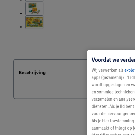
Voordat we verde
Wij verwerken als
explo
Beschrijving
apps (gezamenlijk: "Lid
wordt opgeslagen en wa
en sommige technieken 
verzamelen en analysere
diensten. Als je lid b
voor de hiervoor genoe
Als je hier toestemming
aanmaakt of inlogt op j