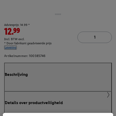
Adviesprijs: 14.99 *
12.99
Incl. BTW excl.
* Door fabrikant geadviseerde prijs
Levering
Artikelnummer:
100385746
Beschrijving
Details over productveiligheid