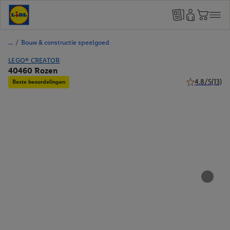
/
Bouw & constructie speelgoed
LEGO® CREATOR
40460 Rozen
4.8/5
(13)
Beste beoordelingen
4.8 van 5 ster