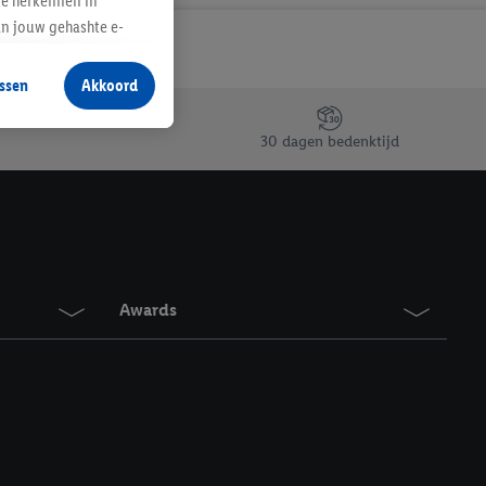
te herkennen in
an jouw gehashte e-
aan jou zijn
ssen
Akkoord
r producten waarin je
 winkel te plaatsen
30 dagen bedenktijd
innen verschillende
 van jouw gehashte e-
an jou kunnen worden
erking.
Awards
en vergelijkbare
en. Meer informatie,
t moment in te
r
voor meer informatie