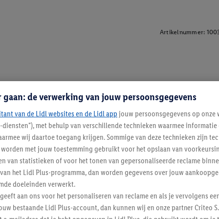
Artikelnummer:
100
r gaan: de verwerking van jouw persoonsgegevens
itant van de Lidl websites en de Lidl app
jouw persoonsgegevens op onze w
l-diensten"), met behulp van verschillende technieken waarmee informati
armee wij daartoe toegang krijgen. Sommige van deze technieken zijn tec
worden met jouw toestemming gebruikt voor het opslaan van voorkeursins
n van statistieken of voor het tonen van gepersonaliseerde reclame binne
ent van het Lidl Plus-programma, dan worden gegevens over jouw aankoopge
mde doeleinden verwerkt.
 geeft aan ons voor het personaliseren van reclame en als je vervolgens ee
ouw bestaande Lidl Plus-account, dan kunnen wij en onze partner Criteo S.