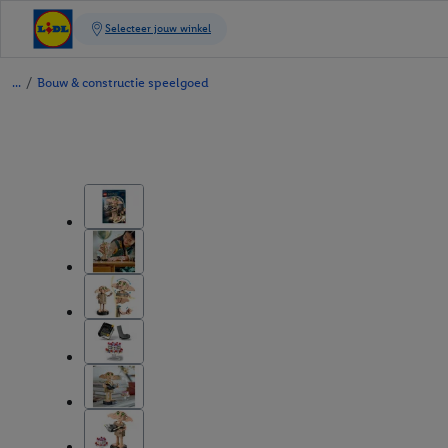
/
Bouw & constructie speelgoed