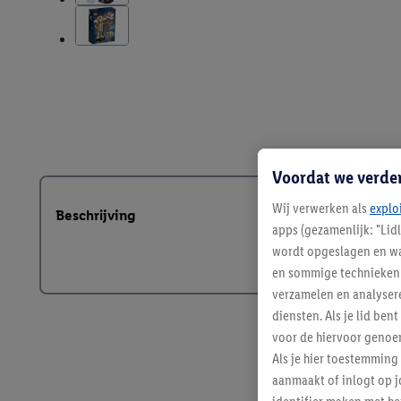
Voordat we verde
Wij verwerken als
explo
Beschrijving
apps (gezamenlijk: "Lid
wordt opgeslagen en wa
en sommige technieken 
verzamelen en analysere
diensten. Als je lid b
voor de hiervoor genoe
Als je hier toestemming
aanmaakt of inlogt op j