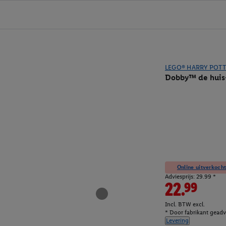
LEGO® HARRY POT
Dobby™ de huis-
Online uitverkocht
Adviesprijs: 29.99 *
22.99
Incl. BTW excl.
* Door fabrikant geadvi
Levering