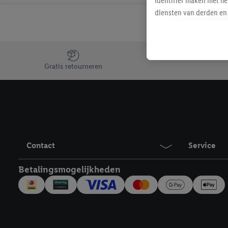
identifier maken met he
diensten van derden en 
mailadres ook worden sa
toegewezen.
Als je hiervoor toeste
Jouw voordelen bij ons als Lidl webshop klant
eerder interesse hebt g
Gratis retourneren
maar het niet te kopen)
Lidl-diensten worden we
mailadres en met eventu
toegewezen.
Onder "Aanpassen" kun 
verwerkingsdoeleinden j
Contact
Service
Door te klikken op "Weig
technieken worden gebr
Betalingsmogelijkheden
Door op "Akkoord" te kl
inclusief over de opsl
trekken, vind je in onze
over de cookies die wij 