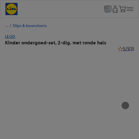
/
Slips & boxershorts
LEGO
Kinder ondergoed-set, 2-dlg. met ronde hals
5/5
(3)
5 van 5 ste