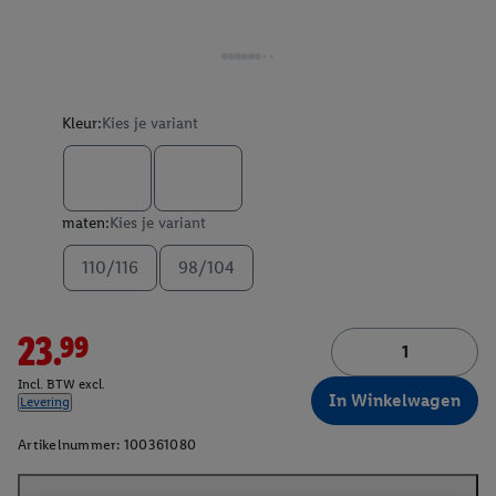
Kleur:
Kies je variant
maten:
Kies je variant
110/116
98/104
23.99
Incl. BTW excl.
In Winkelwagen
Levering
Artikelnummer:
100361080