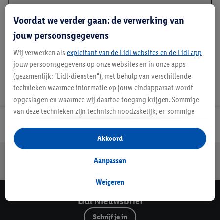
Beschrijving
Voordat we verder gaan: de verwerking van
jouw persoonsgegevens
Wij verwerken als
exploitant van de Lidl websites en de Lidl app
jouw persoonsgegevens op onze websites en in onze apps
(gezamenlijk: "Lidl-diensten"), met behulp van verschillende
technieken waarmee informatie op jouw eindapparaat wordt
opgeslagen en waarmee wij daartoe toegang krijgen. Sommige
van deze technieken zijn technisch noodzakelijk, en sommige
technieken worden met jouw toestemming gebruikt voor het
Lidl Nieuwsbrief
opslaan van voorkeursinstellingen, het verzamelen en
Akkoord
analyseren van statistieken of voor het tonen van
Jouw voordelen bij ons als Lidl webshop klant
gepersonaliseerde reclame binnen en buiten de Lidl-diensten.
Aanpassen
Gratis retourneren
Veilig winkelen
30 dagen bedenktijd
Als je lid bent van het Lidl Plus-programma, dan worden
gegevens over jouw aankoopgedrag in de winkel ook voor de
Weigeren
hiervoor genoemde doeleinden verwerkt.
Lidl Nieuwsbrief
Als je hier toestemming geeft aan ons voor het personaliseren
Schrijf je in
van reclame en als je vervolgens een Lidl Plus-account