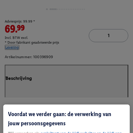
Adviesprijs: 99.99 *
69.99
Incl. BTW excl.
* Door fabrikant geadviseerde prijs
Levering
Artikelnummer:
100396909
Beschrijving
Voordat we verder gaan: de verwerking van
jouw persoonsgegevens