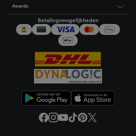
derden en om je in die diensten gepersonaliseerde reclame te
Awards
tonen. Voor dit doel kan jouw gehashte e-mailadres ook worden
samengevoegd met andere identifiers of met identifiers die
Betalingsmogelijkheden
door Criteo S.A. aan jou zijn toegewezen.
Als je hiervoor toestemming geeft, dan kunnen retargeting
advertenties worden weergegeven voor producten waarin je
eerder interesse hebt getoond (bijvoorbeeld door het product
in een winkelmandje van een online winkel te plaatsen maar het
niet te kopen). De retargeting advertenties kunnen op
verschillende eindapparaten en binnen verschillende Lidl-
diensten worden weergegeven, als verschillende eindapparaten
en Lidl-diensten, met behulp van jouw gehashte e-mailadres en
met eventuele andere identifiers of met identifiers waarover
Criteo S.A. beschikt, aan jou kunnen worden toegewezen.
Onder "Aanpassen" kun je aangeven met welke cookies en
vergelijkbare technieken en met welke verwerkingsdoeleinden
je instemt. Verder kan je er meer informatie vinden over de
gegevensverwerking.
Juridische koppelingen
Door te klikken op "Weigeren", kies je voor de optie dat er enkel