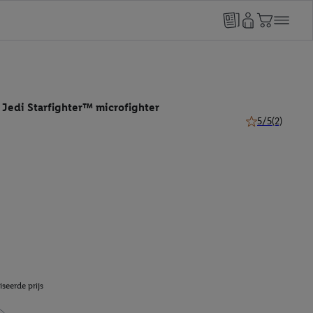
 Jedi Starfighter™ microfighter
5/5
(2)
5 van 5 sterren 
seerde prijs