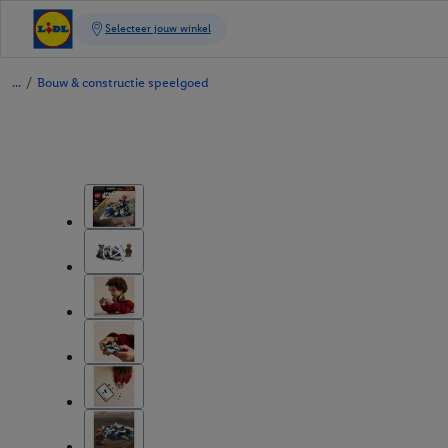
/
Bouw & constructie speelgoed