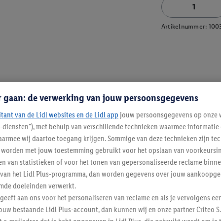
Artikelnummer:
100
r gaan: de verwerking van jouw persoonsgegevens
itant van de Lidl websites en de Lidl app
jouw persoonsgegevens op onze w
l-diensten"), met behulp van verschillende technieken waarmee informati
armee wij daartoe toegang krijgen. Sommige van deze technieken zijn tec
worden met jouw toestemming gebruikt voor het opslaan van voorkeursins
n van statistieken of voor het tonen van gepersonaliseerde reclame binne
ent van het Lidl Plus-programma, dan worden gegevens over jouw aankoopge
mde doeleinden verwerkt.
 geeft aan ons voor het personaliseren van reclame en als je vervolgens ee
ouw bestaande Lidl Plus-account, dan kunnen wij en onze partner Criteo S.