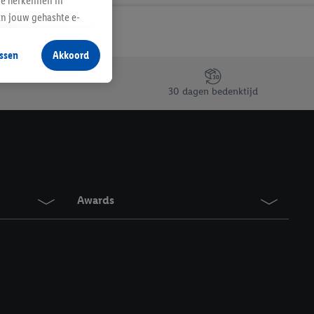
te herkennen in
an jouw gehashte e-
aan jou zijn
ssen
Akkoord
r producten waarin je
 winkel te plaatsen
30 dagen bedenktijd
innen verschillende
 van jouw gehashte e-
an jou kunnen worden
erking.
Awards
en vergelijkbare
en. Meer informatie,
t moment in te
r
voor meer informatie