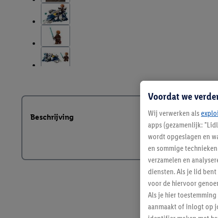
Voordat we verde
Wij verwerken als
explo
Beschrijving
apps (gezamenlijk: "Lid
wordt opgeslagen en wa
en sommige technieken 
verzamelen en analysere
diensten. Als je lid b
voor de hiervoor genoe
Als je hier toestemming
aanmaakt of inlogt op j