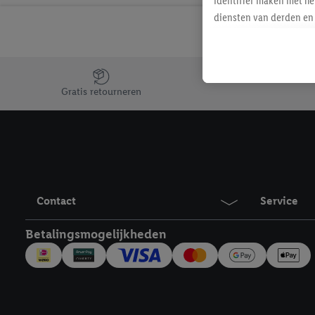
identifier maken met he
diensten van derden en 
mailadres ook worden sa
toegewezen.
Als je hiervoor toeste
Jouw voordelen bij ons als Lidl webshop klant
eerder interesse hebt g
Gratis retourneren
maar het niet te kopen)
Lidl-diensten worden we
mailadres en met eventu
toegewezen.
Onder "Aanpassen" kun 
verwerkingsdoeleinden j
Contact
Service
Door te klikken op "Weig
technieken worden gebr
Betalingsmogelijkheden
Door op "Akkoord" te kl
inclusief over de opsl
trekken, vind je in onze
over de cookies die wij 