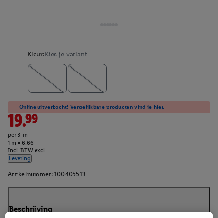
Kleur:
Kies je variant
Online uitverkocht! Vergelijkbare producten vind je hier.
19.99
per 3-m
1 m = 6.66
Incl. BTW excl.
Levering
Artikelnummer:
100405513
Beschrijving