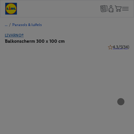
/
Parasols & luifels
LIVARNO®
Balkonscherm 300 x 100 cm
4.3/5
(34)
4.3 van 5 ster