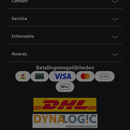
Contact
kunnen wij en onze partner Criteo S.A. een speciale online
identifier maken met het e-mailadres dat je hebt opgegeven in
Service
Lidl Plus, die gebruikt wordt om je te herkennen in diensten van
derden en om je in die diensten gepersonaliseerde reclame te
tonen. Voor dit doel kan jouw gehashte e-mailadres ook worden
Informatie
samengevoegd met andere identifiers of met identifiers die
door Criteo S.A. aan jou zijn toegewezen.
Awards
Als je hiervoor toestemming geeft, dan kunnen retargeting
advertenties worden weergegeven voor producten waarin je
Betalingsmogelijkheden
eerder interesse hebt getoond (bijvoorbeeld door het product
in een winkelmandje van een online winkel te plaatsen maar het
niet te kopen). De retargeting advertenties kunnen op
verschillende eindapparaten en binnen verschillende Lidl-
diensten worden weergegeven, als verschillende eindapparaten
en Lidl-diensten, met behulp van jouw gehashte e-mailadres en
met eventuele andere identifiers of met identifiers waarover
Criteo S.A. beschikt, aan jou kunnen worden toegewezen.
Onder "Aanpassen" kun je aangeven met welke cookies en