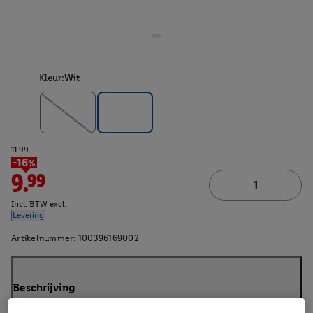
Kleur:
Wit
11.99
-16%
9.99
Incl. BTW excl.
Levering
Artikelnummer:
100396169002
Beschrijving