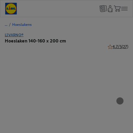
/
Hoeslakens
LIVARNO®
Hoeslaken 140-160 x 200 cm
4.7/5
(27)
4.7 van 5 ster