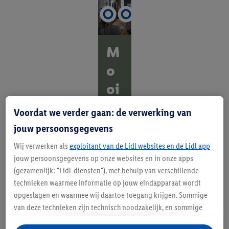
M
o
oi
en
Voordat we verder gaan: de verwerking van
pr
jouw persoonsgegevens
ak
Wij verwerken als
exploitant van de Lidl websites en de Lidl app
jouw persoonsgegevens op onze websites en in onze apps
tis
(gezamenlijk: "Lidl-diensten"), met behulp van verschillende
ch
technieken waarmee informatie op jouw eindapparaat wordt
opgeslagen en waarmee wij daartoe toegang krijgen. Sommige
O
van deze technieken zijn technisch noodzakelijk, en sommige
n
technieken worden met jouw toestemming gebruikt voor het
t