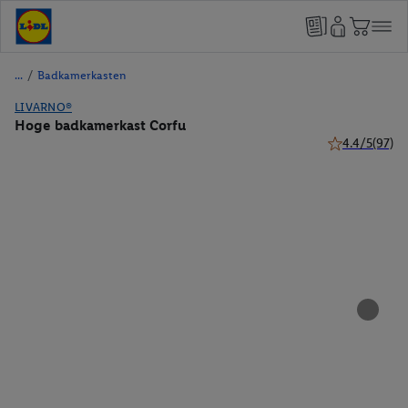
/
Badkamerkasten
LIVARNO®
Hoge badkamerkast Corfu
4.4/5
(97)
4.4 van 5 sterr