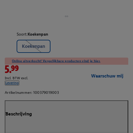
Soort:
Koekenpan
Koekenpan
Online uitverkocht! Vergelijkbare producten vind je hier.
5.99
Waarschuw mij
Incl. BTW excl.
Levering
Artikelnummer:
100379019003
Beschrijving