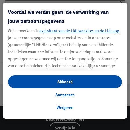
Voordat we verder gaan: de verwerking van
Handleidingen en downloads
jouw persoonsgegevens
Wij verwerken als
exploitant van de Lidl websites en de Lidl app
jouw persoonsgegevens op onze websites en in onze apps
(gezamenlijk: "Lidl-diensten"), met behulp van verschillende
technieken waarmee informatie op jouw eindapparaat wordt
opgeslagen en waarmee wij daartoe toegang krijgen. Sommige
van deze technieken zijn technisch noodzakelijk, en sommige
technieken worden met jouw toestemming gebruikt voor het
Lidl Nieuwsbrief
opslaan van voorkeursinstellingen, het verzamelen en
Akkoord
analyseren van statistieken of voor het tonen van
Jouw voordelen bij ons als Lidl webshop klant
gepersonaliseerde reclame binnen en buiten de Lidl-diensten.
Aanpassen
Gratis retourneren
Veilig winkelen
30 dagen bedenktijd
Als je lid bent van het Lidl Plus-programma, dan worden
gegevens over jouw aankoopgedrag in de winkel ook voor de
Weigeren
hiervoor genoemde doeleinden verwerkt.
Lidl Nieuwsbrief
Als je hier toestemming geeft aan ons voor het personaliseren
Schrijf je in
van reclame en als je vervolgens een Lidl Plus-account