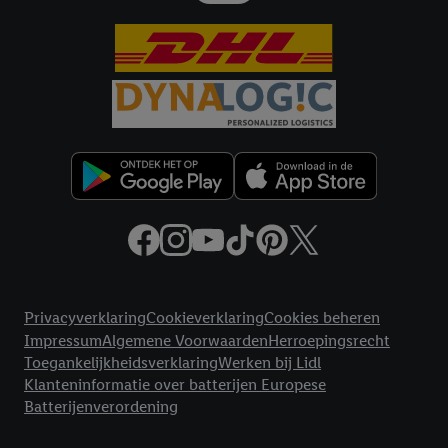
met eventuele andere identifiers of met identifiers waarover
Criteo S.A. beschikt, aan jou kunnen worden toegewezen.
Onder "Aanpassen" kun je aangeven met welke cookies en
vergelijkbare technieken en met welke verwerkingsdoeleinden
je instemt. Verder kan je er meer informatie vinden over de
gegevensverwerking.
Door te klikken op "Weigeren", kies je voor de optie dat er enkel
technisch noodzakelijke cookies en vergelijkbare technieken
worden gebruikt.
Door op "Akkoord" te klikken, stem je in met alle verwerkingen
voor alle bovengenoemde doeleinden. Meer informatie,
inclusief over de opslagperiode van de gegevens en je recht om
jouw toestemming op elk gewenst moment in te trekken, vind je
Juridische koppelingen
in onze
privacyverklaring
.
Je vindt de impressum voor de Lidl
Privacyverklaring
Cookieverklaring
Cookies beheren
website hier.
Klik
hier
voor meer informatie over de cookies die
Impressum
Algemene Voorwaarden
Herroepingsrecht
wij inzetten.
Toegankelijkheidsverklaring
Werken bij Lidl
Klanteninformatie over batterijen Europese
Batterijenverordening