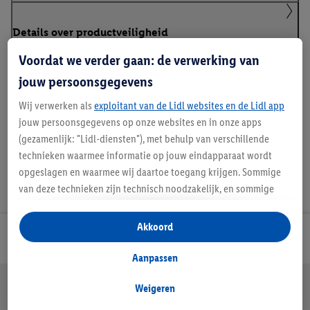
Details over productveiligheid
Voordat we verder gaan: de verwerking van
jouw persoonsgegevens
Handleidingen en downloads
Wij verwerken als
exploitant van de Lidl websites en de Lidl app
jouw persoonsgegevens op onze websites en in onze apps
(gezamenlijk: "Lidl-diensten"), met behulp van verschillende
technieken waarmee informatie op jouw eindapparaat wordt
opgeslagen en waarmee wij daartoe toegang krijgen. Sommige
van deze technieken zijn technisch noodzakelijk, en sommige
technieken worden met jouw toestemming gebruikt voor het
opslaan van voorkeursinstellingen, het verzamelen en
Akkoord
analyseren van statistieken of voor het tonen van
Lidl Nieuwsbrief
gepersonaliseerde reclame binnen en buiten de Lidl-diensten.
Aanpassen
Als je lid bent van het Lidl Plus-programma, dan worden
Jouw voordelen bij ons als Lidl webshop klant
gegevens over jouw aankoopgedrag in de winkel ook voor de
Weigeren
Gratis retourneren
Veilig winkelen
30 dagen bedenktijd
hiervoor genoemde doeleinden verwerkt.