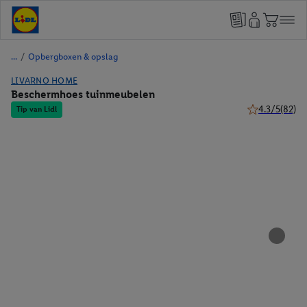
/
Opbergboxen & opslag
LIVARNO HOME
Beschermhoes tuinmeubelen
4.3/5
(82)
Tip van Lidl
4.3 van 5 ster