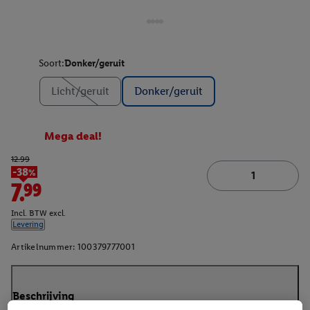
Soort:
Donker/geruit
Licht/geruit
Donker/geruit
Mega deal!
12.99
-38%
7.99
Incl. BTW excl.
Levering
Artikelnummer:
100379777001
Beschrijving