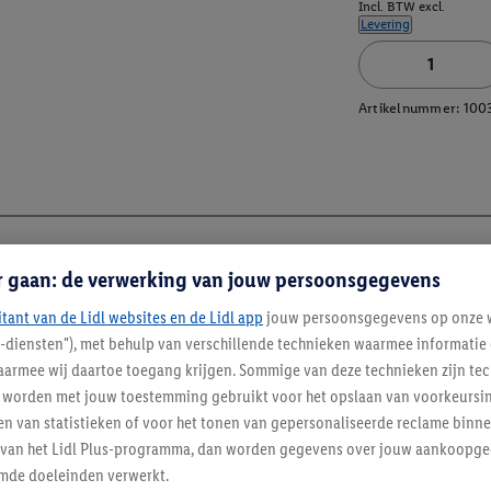
Incl. BTW excl.
Levering
Artikelnummer:
100
r gaan: de verwerking van jouw persoonsgegevens
itant van de Lidl websites en de Lidl app
jouw persoonsgegevens op onze w
l-diensten"), met behulp van verschillende technieken waarmee informati
armee wij daartoe toegang krijgen. Sommige van deze technieken zijn tec
worden met jouw toestemming gebruikt voor het opslaan van voorkeursins
n van statistieken of voor het tonen van gepersonaliseerde reclame binne
ent van het Lidl Plus-programma, dan worden gegevens over jouw aankoopge
mde doeleinden verwerkt.