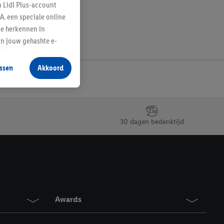
n Lidl Plus-account
A. een speciale online
te herkennen in
an jouw gehashte e-
aan jou zijn
ssen
Akkoord
r producten waarin je
 winkel te plaatsen
innen verschillende
 van jouw gehashte e-
30 dagen bedenktijd
an jou kunnen worden
erking.
en vergelijkbare
en. Meer informatie,
Awards
t moment in te
r
voor meer informatie