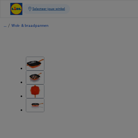
/
Wok- & braadpannen