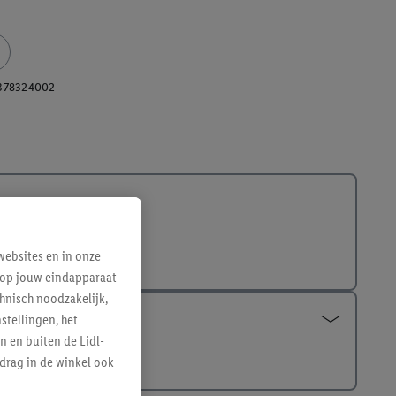
378324002
ebsites en in onze
e op jouw eindapparaat
hnisch noodzakelijk,
tellingen, het
n en buiten de Lidl-
drag in de winkel ook