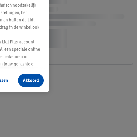
hnisch noodzakelijk,
tellingen, het
n en buiten de Lidl-
drag in de winkel ook
n Lidl Plus-account
A. een speciale online
te herkennen in
an jouw gehashte e-
aan jou zijn
ssen
Akkoord
r producten waarin je
 winkel te plaatsen
innen verschillende
 van jouw gehashte e-
an jou kunnen worden