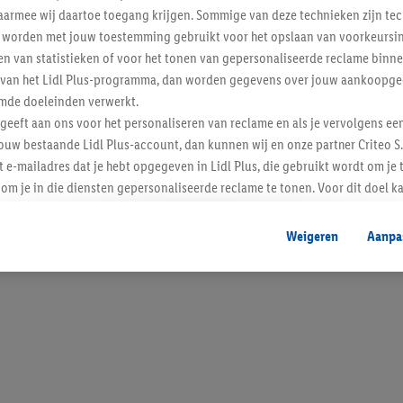
armee wij daartoe toegang krijgen. Sommige van deze technieken zijn tec
worden met jouw toestemming gebruikt voor het opslaan van voorkeursins
n van statistieken of voor het tonen van gepersonaliseerde reclame binne
ent van het Lidl Plus-programma, dan worden gegevens over jouw aankoopge
mde doeleinden verwerkt.
 geeft aan ons voor het personaliseren van reclame en als je vervolgens ee
ouw bestaande Lidl Plus-account, dan kunnen wij en onze partner Criteo S.
t e-mailadres dat je hebt opgegeven in Lidl Plus, die gebruikt wordt om je 
om je in die diensten gepersonaliseerde reclame te tonen. Voor dit doel k
mengevoegd met andere identifiers of met identifiers die door Criteo S.A. 
Weigeren
Aanpa
mming geeft, dan kunnen retargeting advertenties worden weergegeven voo
etoond (bijvoorbeeld door het product in een winkelmandje van een online
. De retargeting advertenties kunnen op verschillende eindapparaten en b
ergegeven, als verschillende eindapparaten en Lidl-diensten, met behulp
ele andere identifiers of met identifiers waarover Criteo S.A. beschikt, a
je aangeven met welke cookies en vergelijkbare technieken en met welke