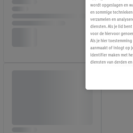
wordt opgeslagen en wa
en sommige technieken 
verzamelen en analysere
diensten. Als je lid b
voor de hiervoor genoe
Als je hier toestemming
aanmaakt of inlogt op j
identifier maken met he
diensten van derden en 
mailadres ook worden sa
toegewezen.
Als je hiervoor toeste
eerder interesse hebt g
maar het niet te kopen)
Lidl-diensten worden we
mailadres en met eventu
toegewezen.
Onder "Aanpassen" kun 