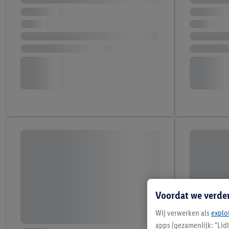
Voordat we verde
Wij verwerken als
explo
apps (gezamenlijk: "Lid