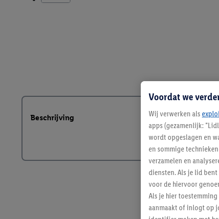
Voordat we verde
Wij verwerken als
explo
Beschrijving
apps (gezamenlijk: "Lid
wordt opgeslagen en wa
en sommige technieken 
verzamelen en analysere
diensten. Als je lid b
voor de hiervoor genoe
Als je hier toestemming
aanmaakt of inlogt op j