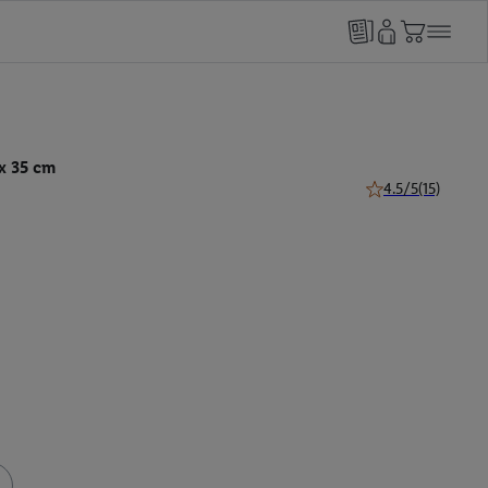
x 35 cm
4.5/5
(15)
4.5 van 5 sterren (