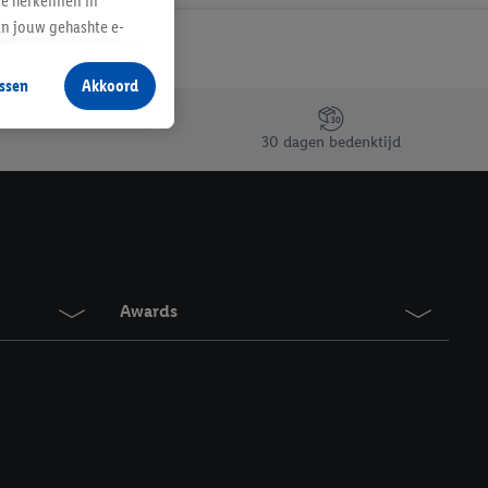
te herkennen in
an jouw gehashte e-
aan jou zijn
ssen
Akkoord
r producten waarin je
 winkel te plaatsen
30 dagen bedenktijd
innen verschillende
 van jouw gehashte e-
an jou kunnen worden
erking.
Awards
en vergelijkbare
en. Meer informatie,
t moment in te
r
voor meer informatie