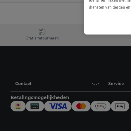
identifier maken met he
diensten van derden en 
mailadres ook worden sa
toegewezen.
Als je hiervoor toeste
Jouw voordelen bij ons als Lidl webshop klant
eerder interesse hebt g
Gratis retourneren
maar het niet te kopen)
Lidl-diensten worden we
mailadres en met eventu
toegewezen.
Onder "Aanpassen" kun 
verwerkingsdoeleinden j
Contact
Service
Door te klikken op "Weig
technieken worden gebr
Betalingsmogelijkheden
Door op "Akkoord" te kl
inclusief over de opsl
trekken, vind je in onze
over de cookies die wij 