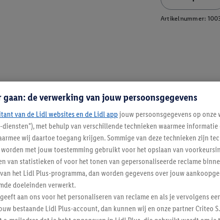
Artikelnummer:
100
r gaan: de verwerking van jouw persoonsgegevens
itant van de Lidl websites en de Lidl app
jouw persoonsgegevens op onze w
l-diensten"), met behulp van verschillende technieken waarmee informati
armee wij daartoe toegang krijgen. Sommige van deze technieken zijn tec
worden met jouw toestemming gebruikt voor het opslaan van voorkeursins
n van statistieken of voor het tonen van gepersonaliseerde reclame binne
ent van het Lidl Plus-programma, dan worden gegevens over jouw aankoopge
mde doeleinden verwerkt.
 geeft aan ons voor het personaliseren van reclame en als je vervolgens ee
ouw bestaande Lidl Plus-account, dan kunnen wij en onze partner Criteo S.