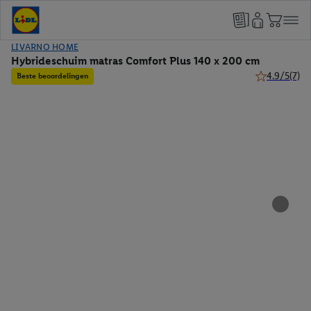
LIVARNO HOME
Hybrideschuim matras Comfort Plus 140 x 200 cm
4.9/5
(7)
Beste beoordelingen
4.9 van 5 ste