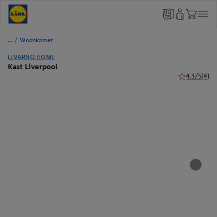
/
Woonkamer
LIVARNO HOME
Kast Liverpool
4.3/5
(4)
4.3 van 5 ste