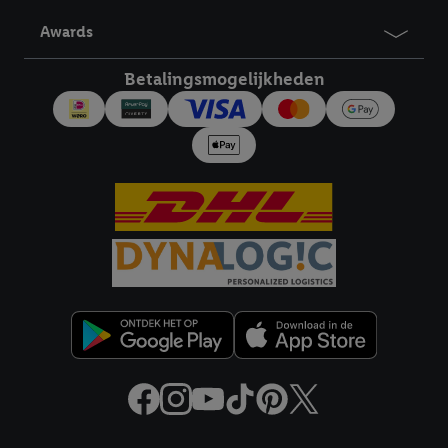
derden en om je in die diensten gepersonaliseerde reclame te
Awards
tonen. Voor dit doel kan jouw gehashte e-mailadres ook worden
samengevoegd met andere identifiers of met identifiers die
Betalingsmogelijkheden
door Criteo S.A. aan jou zijn toegewezen.
Als je hiervoor toestemming geeft, dan kunnen retargeting
advertenties worden weergegeven voor producten waarin je
eerder interesse hebt getoond (bijvoorbeeld door het product
in een winkelmandje van een online winkel te plaatsen maar het
niet te kopen). De retargeting advertenties kunnen op
verschillende eindapparaten en binnen verschillende Lidl-
diensten worden weergegeven, als verschillende eindapparaten
en Lidl-diensten, met behulp van jouw gehashte e-mailadres en
met eventuele andere identifiers of met identifiers waarover
Criteo S.A. beschikt, aan jou kunnen worden toegewezen.
Onder "Aanpassen" kun je aangeven met welke cookies en
vergelijkbare technieken en met welke verwerkingsdoeleinden
je instemt. Verder kan je er meer informatie vinden over de
gegevensverwerking.
Door te klikken op "Weigeren", kies je voor de optie dat er enkel