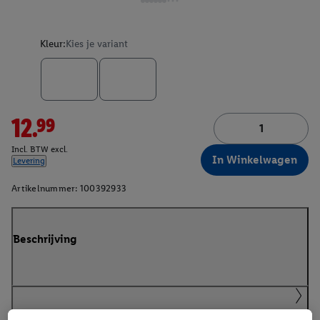
Kleur:
Kies je variant
12.99
Incl. BTW excl.
In Winkelwagen
Levering
Artikelnummer:
100392933
Beschrijving
Handleidingen en downloads