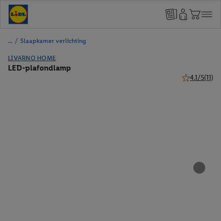
/
Slaapkamer verlichting
LIVARNO HOME
LED-plafondlamp
4.1/5
(11)
4.1 van 5 ste