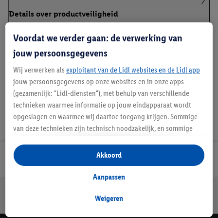
Details over productveiligheid
Voordat we verder gaan: de verwerking van
jouw persoonsgegevens
Handleidingen en downloads
Wij verwerken als
exploitant van de Lidl websites en de Lidl app
jouw persoonsgegevens op onze websites en in onze apps
(gezamenlijk: "Lidl-diensten"), met behulp van verschillende
technieken waarmee informatie op jouw eindapparaat wordt
opgeslagen en waarmee wij daartoe toegang krijgen. Sommige
van deze technieken zijn technisch noodzakelijk, en sommige
technieken worden met jouw toestemming gebruikt voor het
opslaan van voorkeursinstellingen, het verzamelen en
Akkoord
Lidl Nieuwsbrief
analyseren van statistieken of voor het tonen van
gepersonaliseerde reclame binnen en buiten de Lidl-diensten.
Aanpassen
Als je lid bent van het Lidl Plus-programma, dan worden
Jouw voordelen bij ons als Lidl webshop klant
gegevens over jouw aankoopgedrag in de winkel ook voor de
Weigeren
Gratis retourneren
Veilig winkelen
30 dagen bedenktijd
hiervoor genoemde doeleinden verwerkt.