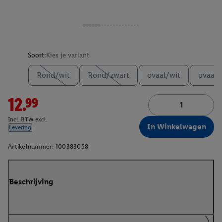
Soort:
Kies je variant
Rond/wit
Rond/zwart
ovaal/wit
ovaal/
12.99
Incl. BTW excl.
In Winkelwagen
Levering
Artikelnummer:
100383058
Beschrijving