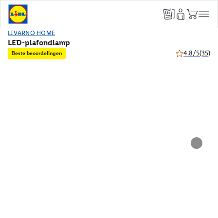
LIVARNO HOME
LED-plafondlamp
4.8/5
(35)
Beste beoordelingen
4.8 van 5 ster