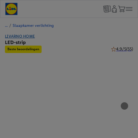
/
Slaapkamer verlichting
LIVARNO HOME
LED-strip
4.9/5
(55)
Beste beoordelingen
4.9 van 5 ster