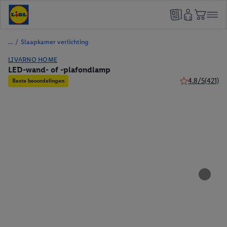
/
Slaapkamer verlichting
LIVARNO HOME
LED-wand- of -plafondlamp
4.8/5
(421)
Beste beoordelingen
4.8 van 5 sterr