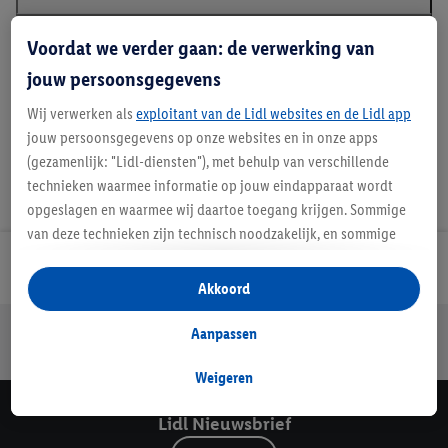
Voordat we verder gaan: de verwerking van
Handleidingen en downloads
jouw persoonsgegevens
Wij verwerken als
exploitant van de Lidl websites en de Lidl app
jouw persoonsgegevens op onze websites en in onze apps
(gezamenlijk: "Lidl-diensten"), met behulp van verschillende
technieken waarmee informatie op jouw eindapparaat wordt
opgeslagen en waarmee wij daartoe toegang krijgen. Sommige
van deze technieken zijn technisch noodzakelijk, en sommige
technieken worden met jouw toestemming gebruikt voor het
Lidl Nieuwsbrief
opslaan van voorkeursinstellingen, het verzamelen en
Akkoord
analyseren van statistieken of voor het tonen van
Jouw voordelen bij ons als Lidl webshop klant
gepersonaliseerde reclame binnen en buiten de Lidl-diensten.
Aanpassen
Als je lid bent van het Lidl Plus-programma, dan worden
Gratis retourneren
Veilig winkelen
30 dagen bedenktijd
gegevens over jouw aankoopgedrag in de winkel ook voor de
Weigeren
hiervoor genoemde doeleinden verwerkt.
Lidl Nieuwsbrief
Als je hier toestemming geeft aan ons voor het personaliseren