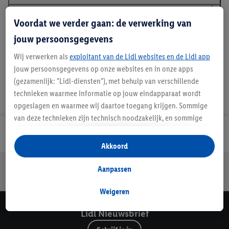
Voordat we verder gaan: de verwerking van
Details over productveiligheid
jouw persoonsgegevens
Wij verwerken als
exploitant van de Lidl websites en de Lidl app
jouw persoonsgegevens op onze websites en in onze apps
(gezamenlijk: "Lidl-diensten"), met behulp van verschillende
technieken waarmee informatie op jouw eindapparaat wordt
opgeslagen en waarmee wij daartoe toegang krijgen. Sommige
van deze technieken zijn technisch noodzakelijk, en sommige
technieken worden met jouw toestemming gebruikt voor het
Lidl Nieuwsbrief
opslaan van voorkeursinstellingen, het verzamelen en
Akkoord
analyseren van statistieken of voor het tonen van
Jouw voordelen bij ons als Lidl webshop klant
gepersonaliseerde reclame binnen en buiten de Lidl-diensten.
Aanpassen
Gratis retourneren
Veilig winkelen
30 dagen bedenktijd
Als je lid bent van het Lidl Plus-programma, dan worden
gegevens over jouw aankoopgedrag in de winkel ook voor de
Weigeren
hiervoor genoemde doeleinden verwerkt.
Lidl Nieuwsbrief
Als je hier toestemming geeft aan ons voor het personaliseren
van reclame en als je vervolgens een Lidl Plus-account