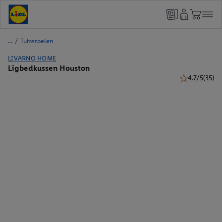
/
Tuinstoelen
LIVARNO HOME
Ligbedkussen Houston
4.7/5
(35)
4.7 van 5 ster