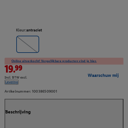
Kleur:
antraciet
Online uitverkocht! Vergelijkbare producten vind je hier.
19.99
Waarschuw mij
Incl. BTW excl.
Levering
Artikelnummer:
100386509001
Beschrijving