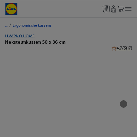
/
Ergonomische kussens
LIVARNO HOME
Neksteunkussen 50 x 36 cm
4.7/5
(17)
4.7 van 5 ster